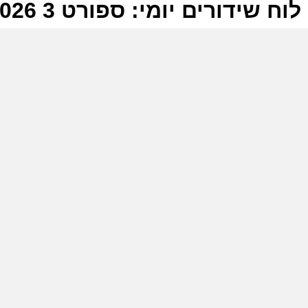
לוח שידורים יומי: ספורט 3 19-06-2026
ל
ס
ס
(
ס
ה
ה