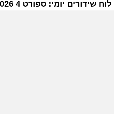
לוח שידורים יומי: ספורט 4 06-06-2026
ל
ס
י
א
ס
ב
ש