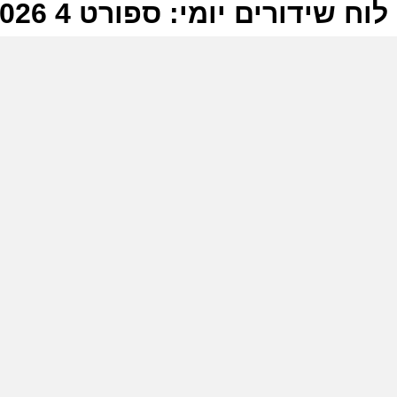
לוח שידורים יומי: ספורט 4 28-06-2026
ל
ס
ב
ש
ס
ב
א