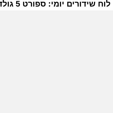
לוח שידורים יומי: ספורט 5 גולד 05-07-2026
ל
ס
ש
ז
ס
ב