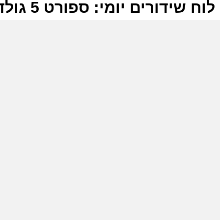
לוח שידורים יומי: ספורט 5 גולד 06-06-2026
ל
ס
ש
ז
ס
ב