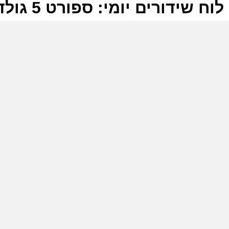
לוח שידורים יומי: ספורט 5 גולד 08-06-2026
ל
ס
ש
ז
ס
ב