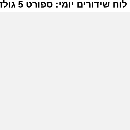
לוח שידורים יומי: ספורט 5 גולד 11-09-2025
ל
ס
ב
ס
ה
ה