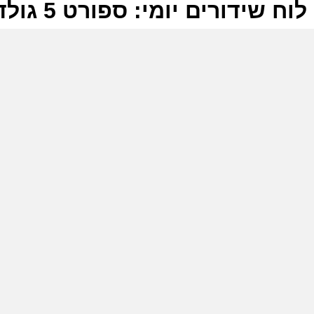
לוח שידורים יומי: ספורט 5 גולד 20-09-2025
ל
ס
ה
ר
ה
ס
ב