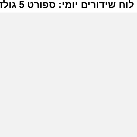
לוח שידורים יומי: ספורט 5 גולד 23-06-2026
ל
ס
ה
ר
ה
ס
ב