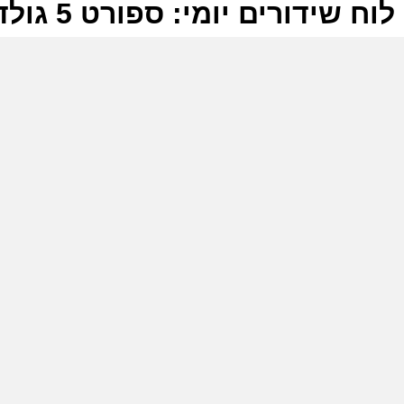
לוח שידורים יומי: ספורט 5 גולד 25-09-2025
ל
ס
ב
ס
ה
ה