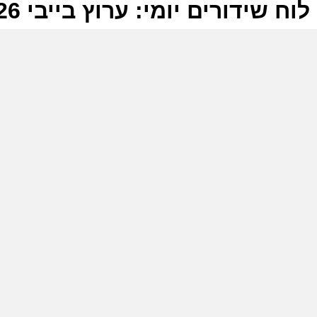
לוח שידורים יומי: ערוץ בייבי 06-06-2026
ל
ע
ב
ו
ע
ב
ו