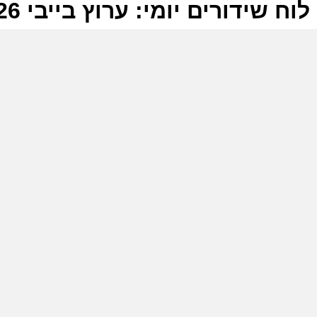
לוח שידורים יומי: ערוץ בייבי 07-06-2026
ל
ע
ב
ו
ע
ב
ו