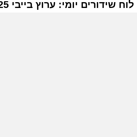
לוח שידורים יומי: ערוץ בייבי 22-02-2025
ל
ע
ב
ו
ע
ב
ו