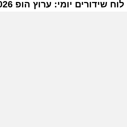
לוח שידורים יומי: ערוץ הופ 09-07-2026
ל
ע
ה
ה
ח
ע
ה
ז
ע