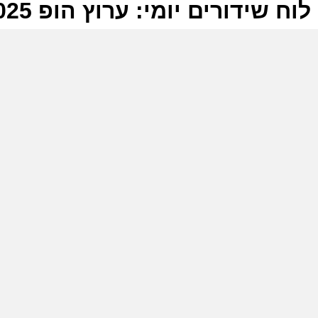
לוח שידורים יומי: ערוץ הופ 13-06-2025
ל
ע
ו
ו
ע
ה
ה
ח
ע