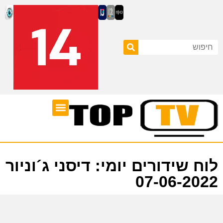
ערוצי טלוויזיה
לוח שידורים
לוח שידורים יומי: דיסני ג´וניור
07-06-2022