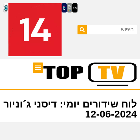
ערוצי טלוויזיה
לוח שידורים
לוח שידורים יומי: דיסני ג´וניור
12-06-2024