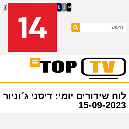
ערוצי טלוויזיה
לוח שידורים
לוח שידורים יומי: דיסני ג´וניור
15-09-2023