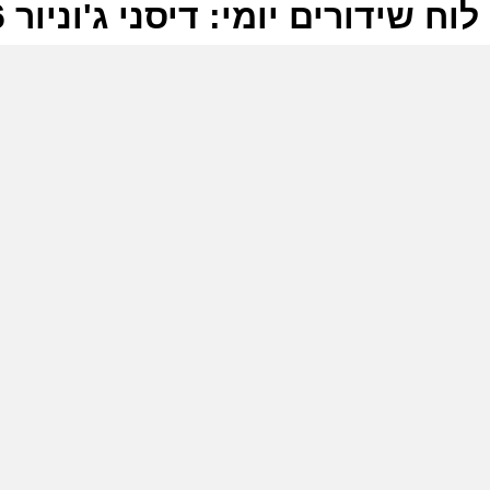
לוח שידורים יומי: דיסני ג'וניור 17-05-2026
ל
ד
ה
ה
ה
ד
ה
-