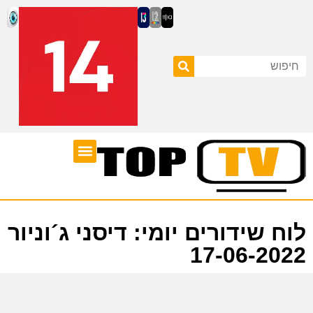
ערוצי טלוויזיה
לוח שידורים
לוח שידורים יומי: דיסני ג´וניור
17-06-2022