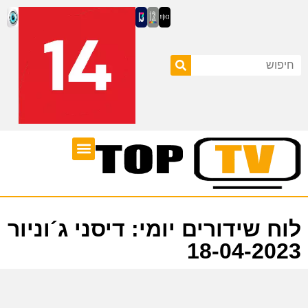
ערוצי טלוויזיה
לוח שידורים
לוח שידורים יומי: דיסני ג´וניור
18-04-2023