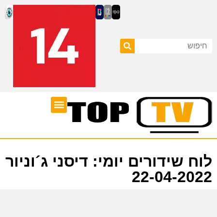
ערוצי טלוויזיה
לוח שידורים
לוח שידורים יומי: דיסני ג´וניור
22-04-2022