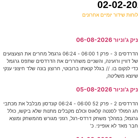
וחות שידור יומיים אחרונים
ל
יק ג'וניור 06-08-2026
ע
הדרדסים 3 - פרק 1 06:00 - 06:24 גרגמל מחרים את הצעצועים
ל דוויין ורועינה, והשניים משחררים את הדרדסים שתפס גרגמל
0
די לנקום בו. // בגלל קנאתו ברובוטי, חרוצון בונה שלד חיצוני ענקי
נ
יוצא משליטה,
צ
יק ג'וניור 05-08-2026
ע
הדרדסים 2 - פרק 52 06:00 - 06:24 קונדסון מבלבל את מכתבי
ג המולד לסנטה קלאוס וכולם מקבלים מתנות שלא ביקשו, כולל
0
רגמל; במהלך משחק דרדס-רגל, רגזני מגורש מהמשחק ומוצא
בר מאד לא אופייני. כ'
ע