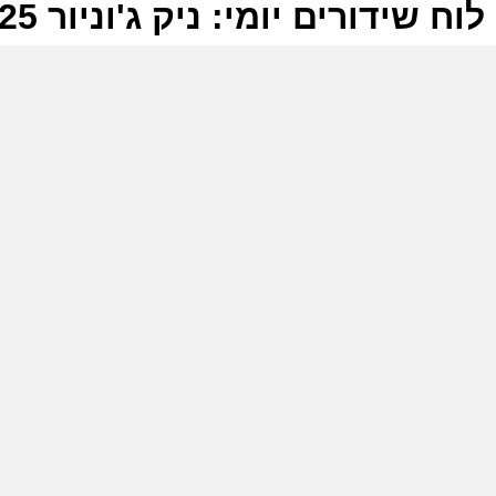
לוח שידורים יומי: ניק ג'וניור 02-02-2025
ל
נ
ש
כ
ש
נ
ח
ג
ח