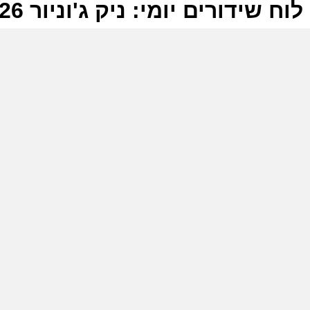
לוח שידורים יומי: ניק ג'וניור 16-06-2026
ל
נ
ש
נ
ע
נ
ש
א
ב