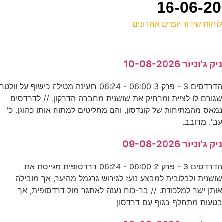
וחות שידור יומיים אחרונים
ל
יק ג'וניור 10-08-2026
נ
הדרדסים 3 - פרק 3 06:00 - 06:24 רועינה מטילה כישוף על וולטר
0
גורם לו לציית ומרחיק את שושנית מחברה הדרקון. // לדרדסים
ס
מאס מהמתיחות של קונדסון, והם מחליטים למתוח אותו כהוגן. כ'
ב'. מדובב.
י
יק ג'וניור 09-08-2026
ע
הדרדסים 3 - פרק 2 06:00 - 06:24 דרדסופית מגייסת את
ושנית ולבלובית למבצע נועז לגירוש גרגמל מהיער, אך מובילה
ותן ישר למלכודת. // בר-כוח נענה לאתגר מול דרדסופית, אך
ה
טעות מתחלף בגוף עם דרדסון
ק