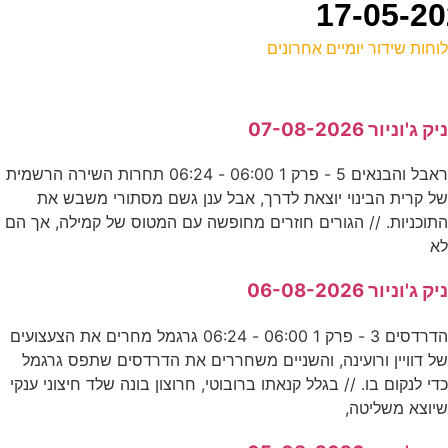
וחות שידור יומיים אחרונים
ל
יק ג'וניור 07-08-2026
ס
ראבל והבנאים 5 - פרק 1 06:00 - 06:24 תחרות השירה הרשמית
0
ל קרית הבינוי יוצאת לדרך, אבל ענן גשם מסתורי משבש את
ס
תוכניות. // הגורים חוזרים מחופשה עם המטוס של קמילה, אך הם
א
ה
יק ג'וניור 06-08-2026
ע
הדרדסים 3 - פרק 1 06:00 - 06:24 גרגמל מחרים את הצעצועים
ל דוויין ורועינה, והשניים משחררים את הדרדסים שתפס גרגמל
די לנקום בו. // בגלל קנאתו ברובוטי, חרוצון בונה שלד חיצוני ענקי
ה
יוצא משליטה,
ע