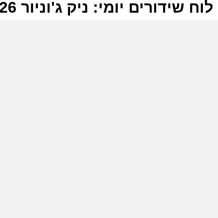
לוח שידורים יומי: ניק ג'וניור 17-05-2026
ל
נ
ש
ה
ל
נ
ש
כ
ש