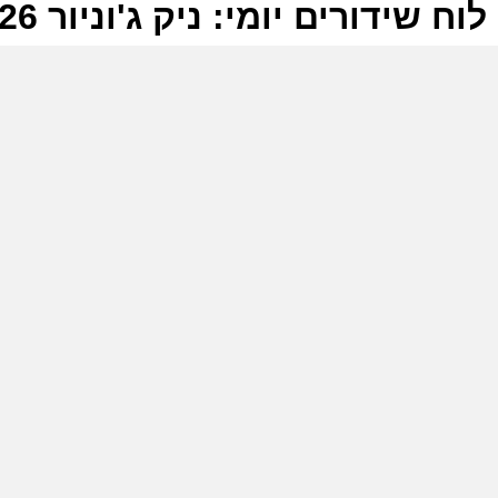
לוח שידורים יומי: ניק ג'וניור 25-06-2026
ל
נ
ש
א
ב
נ
א
נ
ה