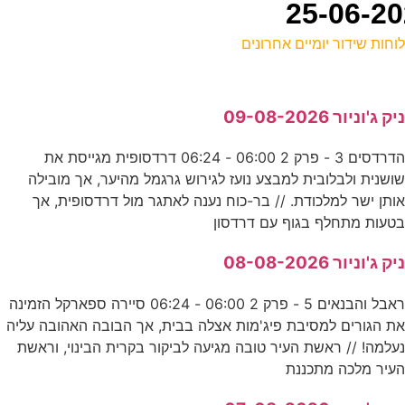
וחות שידור יומיים אחרונים
ל
יק ג'וניור 09-08-2026
ע
הדרדסים 3 - פרק 2 06:00 - 06:24 דרדסופית מגייסת את
8
ושנית ולבלובית למבצע נועז לגירוש גרגמל מהיער, אך מובילה
ע
ותן ישר למלכודת. // בר-כוח נענה לאתגר מול דרדסופית, אך
טעות מתחלף בגוף עם דרדסון
0
יק ג'וניור 08-08-2026
ע
ראבל והבנאים 5 - פרק 2 06:00 - 06:24 סיירה ספארקל הזמינה
ת הגורים למסיבת פיג'מות אצלה בבית, אך הבובה האהובה עליה
נ
עלמה! // ראשת העיר טובה מגיעה לביקור בקרית הבינוי, וראשת
עיר מלכה מתכננת
כ