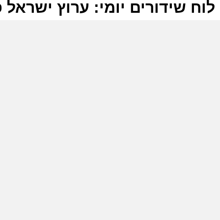
לוח שידורים יומי: ערוץ ישראל פלוס 2025
ל
ע
ו
א
ת
ע
ב
0