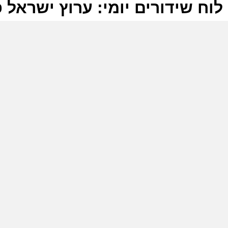
לוח שידורים יומי: ערוץ ישראל פלוס 2026
ל
ע
ה
ב
ב
ע
פ
א
ש