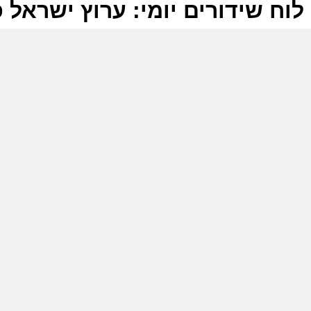
לוח שידורים יומי: ערוץ ישראל פלוס 2025
ל
ע
ה
ב
ב
ע
פ
א
ש