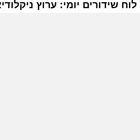
לוח שידורים יומי: ערוץ ניקלודיאון 7-2026
ל
ע
מ
ק
מ
ע
א
ס
ו