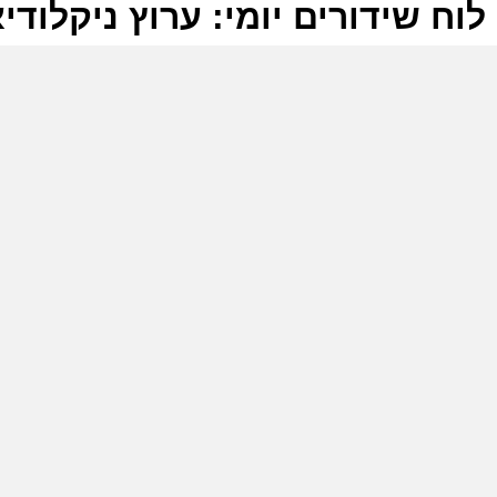
לוח שידורים יומי: ערוץ ניקלודיאון 6-2025
ל
ע
ק
מ
ב
ע
מ
ק
מ