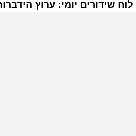
לוח שידורים יומי: ערוץ הידברות -09-2025
ל
ע
ש
ע
ס
ת