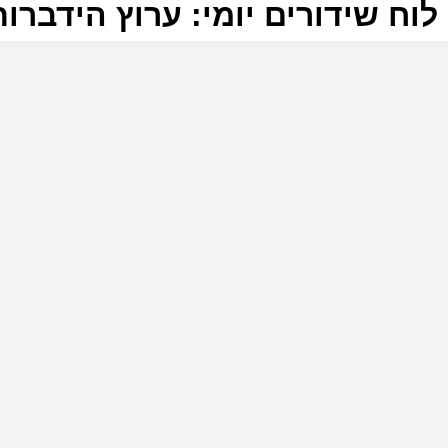
לוח שידורים יומי: ערוץ הידברות -09-2025
ל
ע
ע
ה
א
ע
ע
ה
א