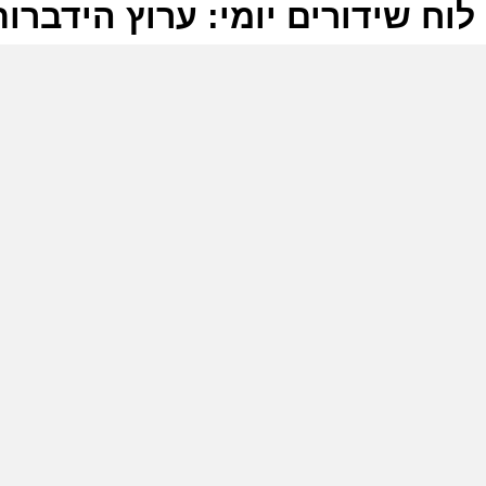
לוח שידורים יומי: ערוץ הידברות -07-2025
ל
ע
ס
ת
ע
ע
ה
א