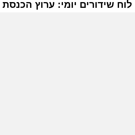
לוח שידורים יומי: ערוץ הכנסת 08-07-2026
ל
ע
ה
ה
ע
ח
(