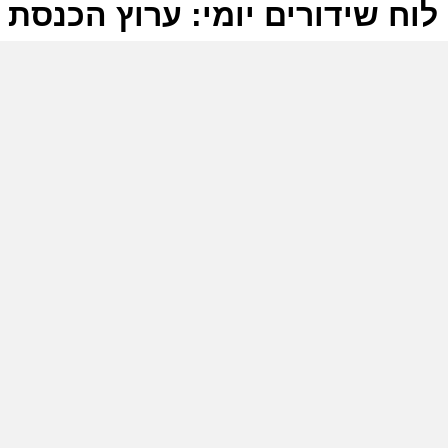
לוח שידורים יומי: ערוץ הכנסת 13-12-2025
ל
ע
ע
כ
ע
0