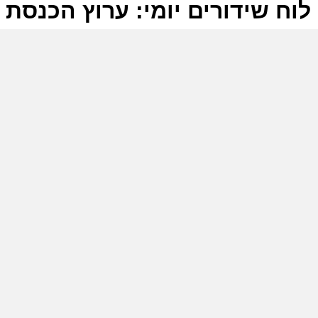
לוח שידורים יומי: ערוץ הכנסת 20-06-2026
ל
ע
0
ע
ה
ה