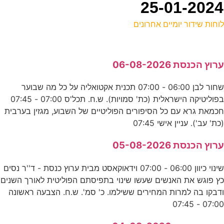
וחות שידור יומיים אחרונים
ל
רוץ הכנסת 06-08-2026
ע
שחור לבן 06:00 - 07:00 תכנית אקטואליה על כל מה שבוער
0
בפוליטיקה הישראלית (כת' סמויות). ש.ח. תכל'ס 07:00 - 07:45
ע
כמאת גרא עם כל הסיפורים הפוליטיים של השבוע, מגזין בערבית
כת' עב'). עניין אישי 07:45
ל
רוץ הכנסת 05-08-2026
ד
שינוי כיוון 06:00 - 07:00 וידאוקאסט מבית ערוץ כנסת - ד''ר נסים
ץ פוגש את האנשים שעשו שינוי בתפיסתם הפוליטית לאורך השנים
פ
דבקו בה למרות המחירים ששילמו. כ' סמ'. ש.ח. הצבעה ראשונה
07:00 - 07:4
ע