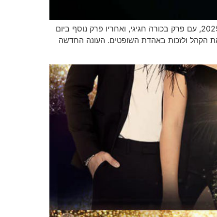
התוכנית המצליחה רוקדים עם כוכבים חוזרת בעונה חדשה ומסקרנת שתשודר בערוץ קשת 12, החל מיום שני, 19 במאי 2025, עם פרק בכורה חגיגי, ואחריו פרק נוסף ביום
 את הקהל ולזכות באהדת השופטים. העונה החדשה