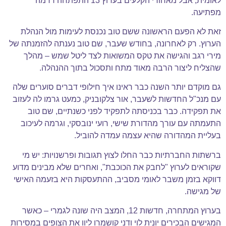
לאומית, אבל מאחורי הקלעים בערוץ 13 התפתחה דרמה
מפתיעה.
זאת לא הפעם הראשונה ששם טוב נכנסת לעימות מול הנהלת
הערוץ. רק לאחרונה, בחודש שעבר, שם טוב נענתה להזמנתה של
מירי רגב והגישה את טקס המשואות לצד ליטל שמש – מהלך
שהצליח ליצור הרבה מאוד מתח ותסכול בתוך ההנהלה.
גם מוקדם יותר השנה כבר ראינו איך חילופי דברים סוערים שלה
עם מנכ"ל החדשות לשעבר, אור צלקובניק, כמעט גרמו לה לעזוב
את תפקידה. כבר בכניסתה לתפקיד לפני כשנתיים, שם טוב
התעמתה עם עורך מהדורת שישי, רועי ינובסקי, וגרמה לעיכוב
בעליית המהדורה שהיא עצמה עמדה להוביל.
ברשתות החברתיות כבר החלו לצוץ תגובות ופרשנויות: יש מי
שקוראים לערוץ "לחבק את הכוכבת", ואחרים שלא מבינים מדוע
דווקא בזמן משבר לאומי מסביב, ההתעסקות היא בזעמה האישי
של מגישה.
בערוץ המתחרה, חדשות 12, המצב היה שונה לגמרי – כאשר
המגישים הבכירים יונית לוי ודני קושמרו ליוו את הצופים במסירות