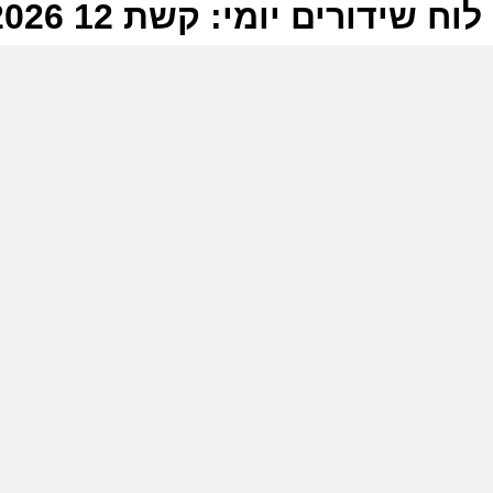
לוח שידורים יומי: קשת 12 04-07-2026
ל
ק
ש
ה
כ
ק
ת
מ
כ