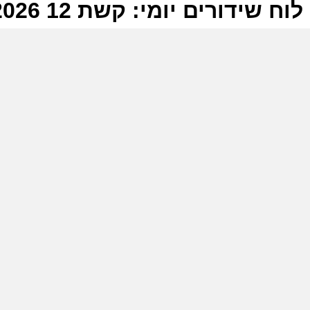
לוח שידורים יומי: קשת 12 05-07-2026
ל
ק
ת
מ
כ
ק
ש
ה
ש