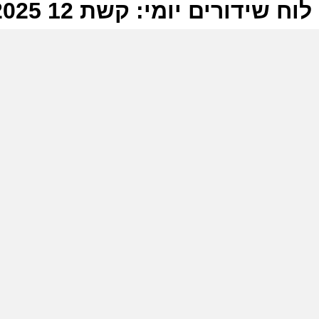
לוח שידורים יומי: קשת 12 11-12-2025
ל
ק
ת
מ
כ
ק
ש
ה
ש