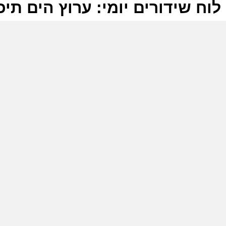
לוח שידורים יומי: ערוץ הים תיכוני 7-2026
ל
ע
מ
ב
ע
ו
4