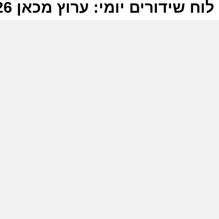
לוח שידורים יומי: ערוץ מכאן 21-05-2026
ל
ע
ר
ה
ה
ע
ל
ה