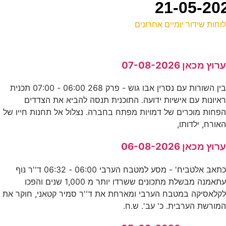
וחות שידור יומיים אחרונים
ל
רוץ מכאן 07-08-2026
ר
בין השורות עם נסרין אבו גוש - פרק 268 06:00 - 07:00 תכנית
איונות עם אישיות ידועה. התוכנית תנסה להביא את הצדדים
ב
פחות מוכרים של דמויות מפתח בחברה. נצלול אל תחנות חייו של
ע
אורח, ילדותו,
0
רוץ מכאן 06-08-2026
ס
כתאב אלטביח' - מסע למטבח הערבי 06:00 - 06:32 ד''ר נוף
עתאמנה מבשלת מתכונים ששרדו יותר מ 1,000 שנים והפכו
קלאסיקה במטבח הערבי ומארחת את ד''ר סמיר קטאני, חוקר את
ו
מורשת הערבית. כ' עב'. ש.ח.
נ