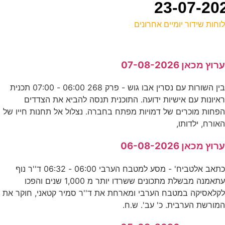
וחות שידור יומיים אחרונים
ל
רוץ מכאן 07-08-2026
ד
בין השורות עם נסרין אבו גוש - פרק 268 06:00 - 07:00 תכנית
0
איונות עם אישיות ידועה. התוכנית תנסה להביא את הצדדים
ס
פחות מוכרים של דמויות מפתח בחברה. נצלול אל תחנות חייו של
אורח, ילדותו,
9
רוץ מכאן 06-08-2026
ע
כתאב אלטביח' - מסע למטבח הערבי 06:00 - 06:32 ד''ר נוף
ר
עתאמנה מבשלת מתכונים ששרדו יותר מ 1,000 שנים והפכו
קלאסיקה במטבח הערבי ומארחת את ד''ר סמיר קטאני, חוקר את
ס
מורשת הערבית. כ' עב'. ש.ח.