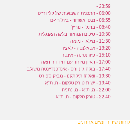
23:59 -
06:00 - התכנית השבועית של קלי ורייט
06:55 - מ.ס. אשדוד - בית''ר י-ם
08:40 - ברנלי - נוריץ'
10:30 - סיכום המחזור בליגה האנגלית
11:30 - מילאן - מונזה
13:20 - אטאלנטה - לאציו
15:10 - פיורנטינה - אינטר
17:00 - ראיון מיוחד עם דויד דה חאה
17:40 - בוקה ג'וניורס - אינדפנדיינטה משולב
19:30 - וואלה! תיקתקנו - מבזק ספורט
19:40 - ישיר! טורק טלקום - ה. ת''א
22:00 - מ. ת''א - מ. נתניה
22:40 - טורק טלקום - ה. ת''א
לוחות שידור יומיים אחרונים