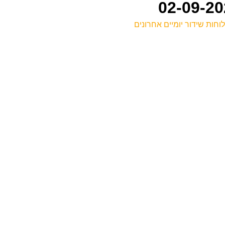
וחות שידור יומיים אחרונים
ל
ס
מ
ס
ב
ע
0
ע